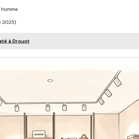
et homme
e 2025)
até à Drouot