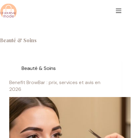
Passer
au
contenu
Beauté & Soins
Beauté & Soins
Benefit BrowBar : prix, services et avis en
2026