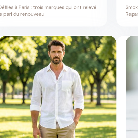
Défilés à Paris : trois marques qui ont relevé
Smoky
le pari du renouveau
Regar