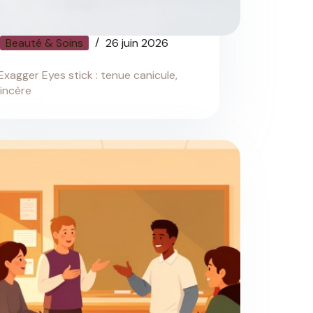
Beauté & Soins
26 juin 2026
Exagger Eyes stick : tenue canicule,
sincère