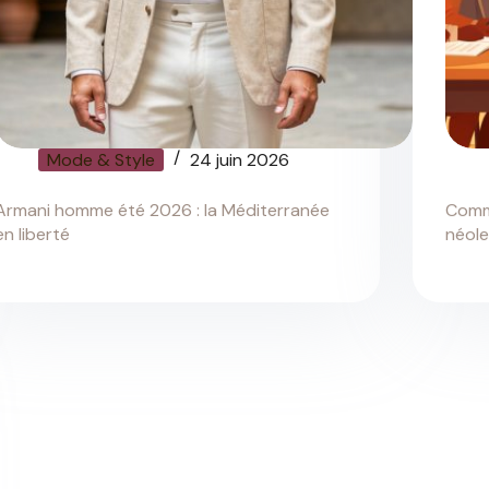
Mode & Style
24 juin 2026
Armani homme été 2026 : la Méditerranée
Comme
en liberté
néole