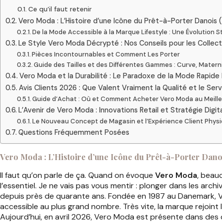
Ce qu’il faut retenir
Vero Moda : L’Histoire d’une Icône du Prêt-à-Porter Danois
De la Mode Accessible à la Marque Lifestyle : Une Évolution St
Le Style Vero Moda Décrypté : Nos Conseils pour les Collec
Pièces Incontournables et Comment Les Porter
Guide des Tailles et des Différentes Gammes : Curve, Maternit
Vero Moda et la Durabilité : Le Paradoxe de la Mode Rapide
Avis Clients 2026 : Que Valent Vraiment la Qualité et le Serv
Guide d’Achat : Où et Comment Acheter Vero Moda au Meilleu
L’Avenir de Vero Moda : Innovations Retail et Stratégie Digit
Le Nouveau Concept de Magasin et l’Expérience Client Phys
Questions Fréquemment Posées
Vero Moda : L’Histoire d’une Icône du Prêt-à-Porter Dano
Il faut qu’on parle de ça. Quand on évoque
Vero Moda
, beau
l’essentiel. Je ne vais pas vous mentir : plonger dans les arc
depuis près de quarante ans. Fondée en 1987 au Danemark, Ve
accessible au plus grand nombre. Très vite, la marque rejoint
Aujourd’hui, en avril 2026, Vero Moda est présente dans des