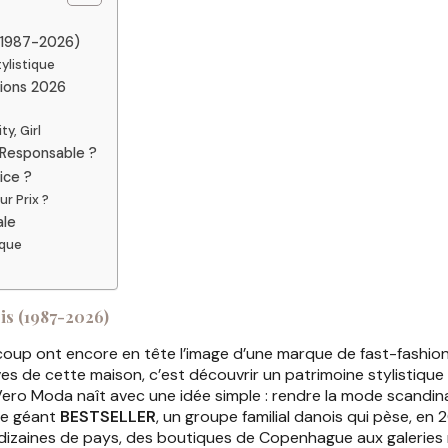
 (1987-2026)
ylistique
tions 2026
y, Girl
 Responsable ?
ice ?
r Prix ?
ale
ique
is (1987-2026)
coup ont encore en tête l’image d’une marque de fast-fashion
hives de cette maison, c’est découvrir un patrimoine stylistiq
ro Moda naît avec une idée simple : rendre la mode scandina
 le géant
BESTSELLER
, un groupe familial danois qui pèse, en 2
 dizaines de pays, des boutiques de Copenhague aux galeries