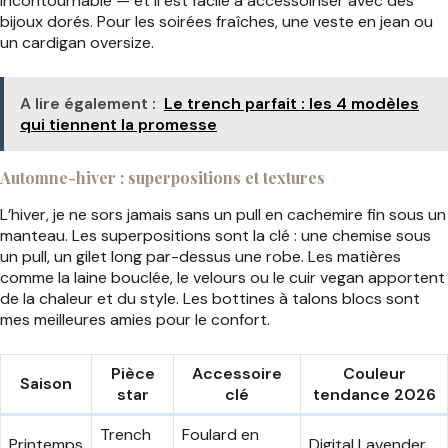
incontournable — et il est facile à accessoiriser avec des
bijoux dorés. Pour les soirées fraîches, une veste en jean ou
un cardigan oversize.
A lire également :
Le trench parfait : les 4 modèles
qui tiennent la promesse
Automne-hiver : superpositions et textures
L’hiver, je ne sors jamais sans un pull en cachemire fin sous un
manteau. Les superpositions sont la clé : une chemise sous
un pull, un gilet long par-dessus une robe. Les matières
comme la laine bouclée, le velours ou le cuir vegan apportent
de la chaleur et du style. Les bottines à talons blocs sont
mes meilleures amies pour le confort.
Pièce
Accessoire
Couleur
Saison
star
clé
tendance 2026
Trench
Foulard en
Printemps
Digital Lavender